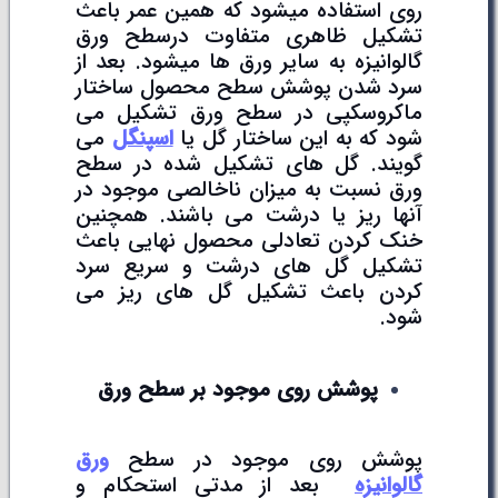
روی استفاده میشود که همین عمر باعث
تشکیل ظاهری متفاوت درسطح ورق
گالوانیزه به سایر ورق ها میشود. بعد از
سرد شدن پوشش سطح محصول ساختار
ماکروسکپی در سطح ورق تشکیل می
شود که به این ساختار گل یا
اسپنگل
می
گویند. گل های تشکیل شده در سطح
ورق نسبت به میزان ناخالصی موجود در
آنها ریز یا درشت می باشند. همچنین
خنک کردن تعادلی محصول نهایی باعث
تشکیل گل های درشت و سریع سرد
کردن باعث تشکیل گل های ریز می
شود.
پوشش روی موجود بر سطح ورق
پوشش روی موجود در سطح
ورق
گالوانیزه
بعد از مدتی استحکام و