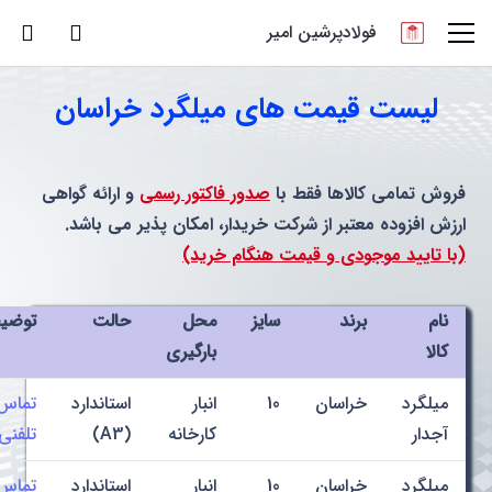
فولادپرشین امیر
لیست قیمت های میلگرد خراسان
فروش تمامی کالاها فقط با
صدور فاکتور رسمی
و ارائه گواهی
ارزش افزوده معتبر از شرکت خریدار، امکان پذیر می باشد.
(با تایید موجودی و قیمت هنگام خرید)
نام
برند
سایز
محل
حالت
توضی
کالا
بارگیری
میلگرد
خراسان
10
انبار
استاندارد
تماس
آجدار
کارخانه
(A3)
تلفنی
میلگرد
خراسان
10
انبار
استاندارد
تماس