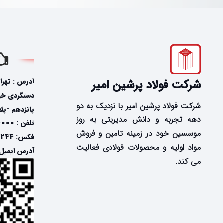
آدرس : تهرا
شرکت فولاد پرشین امیر
دستگردی خیاب
شرکت فولاد پرشین امیر با نزدیک به دو
پانزدهم -پلاک
دهه تجربه و دانش مدیریتی به روز
تلفن : 24574000-021
موسسین خود در زمینه تامین و فروش
فکس: 24574244-021
مواد اولیه و محصولات فولادی فعالیت
آدرس ایمیل: @fooladpersian.com
می کند.