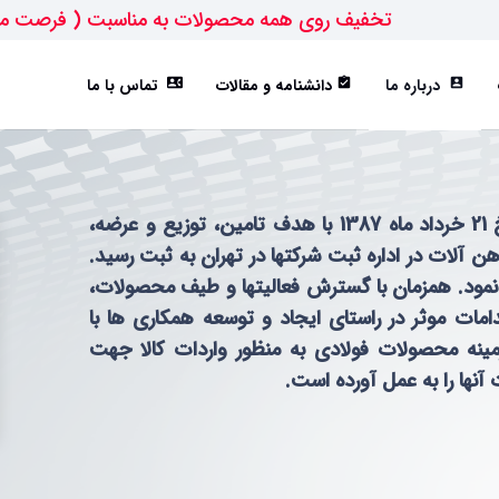
تخفیف روی همه محصولات به مناسبت ( فرصت م
درباره ما
دانشنامه و مقالات
تماس با ما
contact_phone
assignment_turned_in
account_box
ورق ST52
تیرآهن IPE
هاش سبک(HEA)
هاش متوسط(HEB)
شرکت تولیدی بازرگانی فولاد پرشین امیر در تاریخ 21 خرداد ماه 1387 با هدف تامین، توزیع و عرضه،
 آلات در اداره ثبت شرکتها در تهران به ثبت رسید.
از نمود. همزمان با گسترش فعالیتها و طیف محصولات،
دامات موثر در راستای ایجاد و توسعه همکاری ها با
ینه محصولات فولادی به منظور واردات کالا جهت
آنها را به عمل آورده است.