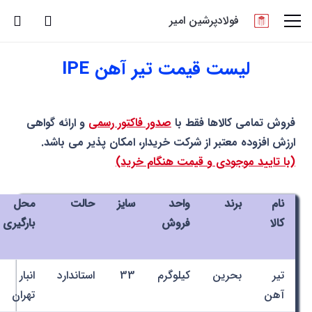
فولادپرشین امیر
لیست قیمت تیر آهن IPE
فروش تمامی کالاها فقط با
صدور فاکتور رسمی
و ارائه گواهی
ارزش افزوده معتبر از شرکت خریدار، امکان پذیر می باشد.
(با تایید موجودی و قیمت هنگام خرید)
نام
برند
واحد
سایز
حالت
محل
کالا
فروش
بارگیری
تیر
بحرین
کیلوگرم
33
استاندارد
انبار
آهن
تهران