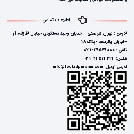
اطلاعات تماس
آدرس : تهران-شریعتی – خیابان وحید دستگردی خیابان آقازاده فر
-خیابان پانزدهم -پلاک 18
تلفن : 24574000-021
فکس: 24574244-021
آدرس ایمیل: info@fooladpersian.com