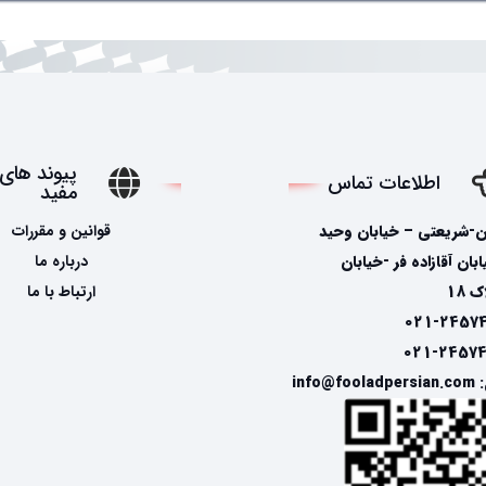
پیوند های
اطلاعات تماس
مفید
ن-شریعتی – خیابان وحید
قوانین و مقررات
ان آقازاده فر -خیابان
درباره ما
 18
ارتباط با ما
info