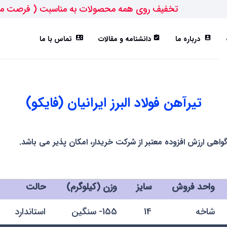
تخفیف روی همه محصولات به مناسبت ( فرصت م
درباره ما
دانشنامه و مقالات
تماس با ما
contact_phone
assignment_turned_in
account_box
ورق ST52
تیرآهن IPE
هاش سبک(HEA)
هاش متوسط(HEB)
تیرآهن فولاد البرز ایرانیان (فایکو)
گواهی ارزش افزوده معتبر از شرکت خریدار، امکان پذیر می باشد.
واحد فروش
سایز
وزن (کیلوگرم)
حالت
شاخه
14
155- سنگین
استاندارد