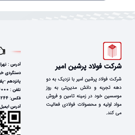
آدرس : تهرا
شرکت فولاد پرشین امیر
دستگردی خیاب
شرکت فولاد پرشین امیر با نزدیک به دو
پانزدهم -پلاک
دهه تجربه و دانش مدیریتی به روز
تلفن : 24574000-021
موسسین خود در زمینه تامین و فروش
فکس: 24574244-021
مواد اولیه و محصولات فولادی فعالیت
آدرس ایمیل: @fooladpersian.com
می کند.