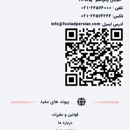
تلفن : 24574000-021
فکس: 24574244-021
آدرس ایمیل: info@fooladpersian.com
پیوند های مفید
قوانین و مقررات
درباره ما