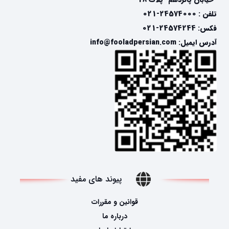
تلفن : 24574000-021
فکس: 24574244-021
آدرس ایمیل: info@fooladpersian.com
پیوند های مفید
قوانین و مقررات
درباره ما