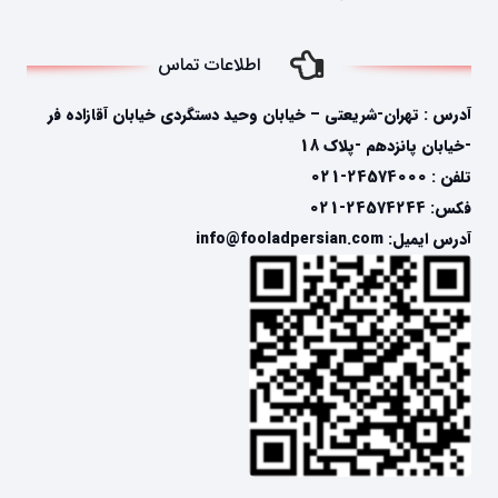
اطلاعات تماس
آدرس : تهران-شریعتی – خیابان وحید دستگردی خیابان آقازاده فر
-خیابان پانزدهم -پلاک 18
تلفن : 24574000-021
فکس: 24574244-021
آدرس ایمیل: info@fooladpersian.com