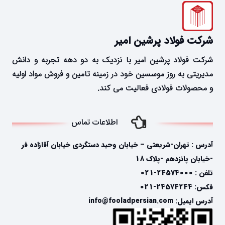
شرکت فولاد پرشین امیر
شرکت فولاد پرشین امیر با نزدیک به دو دهه تجربه و دانش
مدیریتی به روز موسسین خود در زمینه تامین و فروش مواد اولیه
و محصولات فولادی فعالیت می کند.
اطلاعات تماس
آدرس : تهران-شریعتی – خیابان وحید دستگردی خیابان آقازاده فر
-خیابان پانزدهم -پلاک 18
تلفن : 24574000-021
فکس: 24574244-021
آدرس ایمیل: info@fooladpersian.com