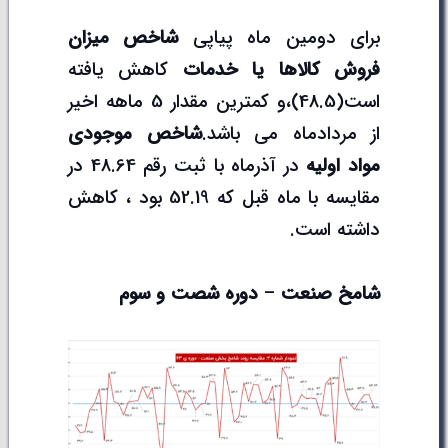
برای دومین ماه پیاپی
شاخص میزان
فروش کالاها یا خدمات
کاهش یافته
است(48.5)،و کمترین مقدار 5 ماهه اخیر
از مردادماه می باشد.
شاخص موجودی
مواد اولیه
در آذرماه با ثبت رقم 48.64 در
مقایسه با ماه قبل که 52.19 بود ، کاهش
داشته است.
شامخ
صنعت
–
دوره
شصت
و
سوم