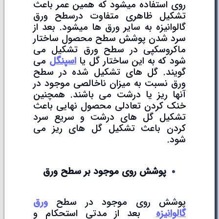
روی استفاده میشود که همین عمر باعث
تشکیل ظاهری متفاوت درسطح ورق
گالوانیزه به سایر ورق ها میشود. بعد از
سرد شدن پوشش سطح محصول ساختار
ماکروسکپی در سطح ورق تشکیل می
شود که به این ساختار گل یا
اسپنگل
می
گویند. گل های تشکیل شده در سطح
ورق نسبت به میزان ناخالصی موجود در
آنها ریز یا درشت می باشند. همچنین
خنک کردن تعادلی محصول نهایی باعث
تشکیل گل های درشت و سریع سرد
کردن باعث تشکیل گل های ریز می
شود.
پوشش روی موجود بر سطح ورق
پوشش روی موجود در سطح
ورق
گالوانیزه
بعد از مدتی استحکام و