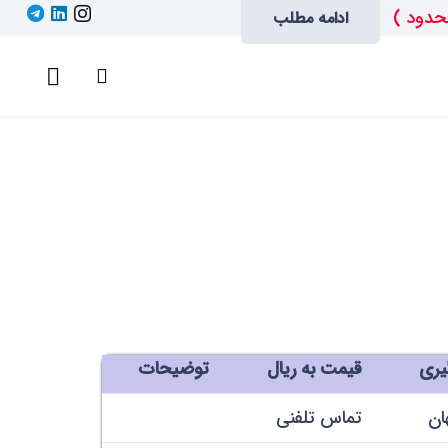
حدود )
ادامه مطلب
یری
قیمت به ریال
توضیحات
هان
تماس تلفنی