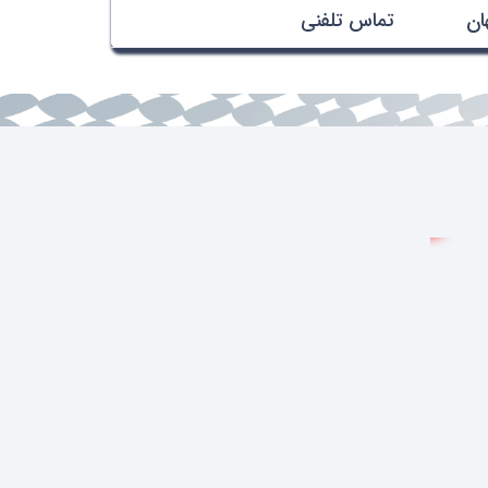
هان
تماس تلفنی