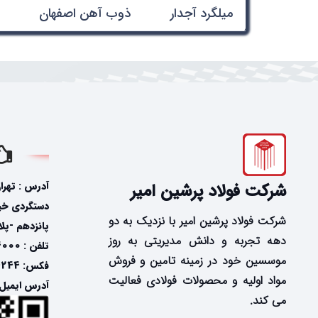
میلگرد آجدار
ذوب آهن اصفهان
آدرس : تهرا
شرکت فولاد پرشین امیر
دستگردی خیاب
شرکت فولاد پرشین امیر با نزدیک به دو
پانزدهم -پلاک
دهه تجربه و دانش مدیریتی به روز
تلفن : 24574000-021
موسسین خود در زمینه تامین و فروش
فکس: 24574244-021
مواد اولیه و محصولات فولادی فعالیت
آدرس ایمیل: @fooladpersian.com
می کند.