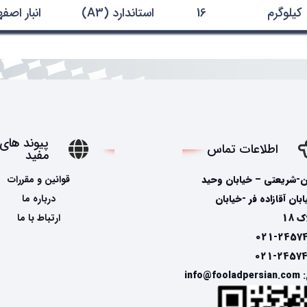
کیلوگرم
16
استاندارد (A3)
انبار اصف
پیوند های
اطلاعات تماس
مفید
ن-شریعتی – خیابان وحید
قوانین و مقررات
ان آقازاده فر -خیابان
درباره ما
 18
ارتباط با ما
info