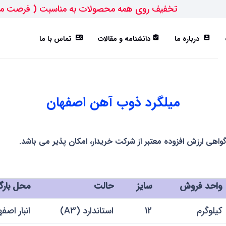
تخفیف روی همه محصولات به مناسبت ( فرصت م
درباره ما
دانشنامه و مقالات
تماس با ما
contact_phone
assignment_turned_in
account_box
ورق ST52
تیرآهن IPE
هاش سبک(HEA)
هاش متوسط(HEB)
میلگرد ذوب آهن اصفهان
گواهی ارزش افزوده معتبر از شرکت خریدار، امکان پذیر می باشد.
واحد فروش
سایز
حالت
محل بارگ
کیلوگرم
12
استاندارد (A3)
انبار اصف