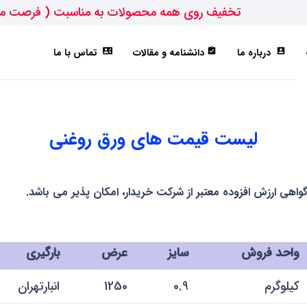
تخفیف روی همه محصولات به مناسبت ( فرصت م
درباره ما
دانشنامه و مقالات
تماس با ما
contact_phone
assignment_turned_in
account_box
ورق ST52
تیرآهن IPE
هاش سبک(HEA)
هاش متوسط(HEB)
لیست قیمت های ورق روغنی
گواهی ارزش افزوده معتبر از شرکت خریدار، امکان پذیر می باشد.
واحد فروش
سایز
عرض
بارگیری
کیلوگرم
0.9
1250
انبارتهران