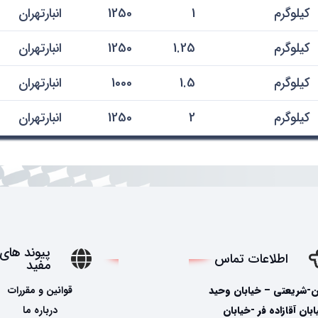
کیلوگرم
1
1250
انبارتهران
کیلوگرم
1.25
1250
انبارتهران
کیلوگرم
1.5
1000
انبارتهران
کیلوگرم
2
1250
انبارتهران
پیوند های
اطلاعات تماس
مفید
ن-شریعتی – خیابان وحید
قوانین و مقررات
ان آقازاده فر -خیابان
درباره ما