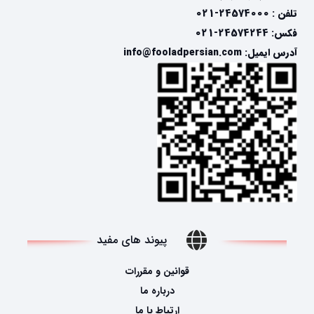
تلفن : 24574000-021
فکس: 24574244-021
آدرس ایمیل: info@fooladpersian.com
پیوند های مفید
قوانین و مقررات
درباره ما
ارتباط با ما