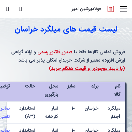
فولادپرشین امیر
لیست قیمت های میلگرد خراسان
فروش تمامی کالاها فقط با
صدور فاکتور رسمی
و ارائه گواهی
ارزش افزوده معتبر از شرکت خریدار، امکان پذیر می باشد.
(با تایید موجودی و قیمت هنگام خرید)
نام
برند
سایز
محل
حالت
توضی
کالا
بارگیری
میلگرد
خراسان
10
انبار
استاندارد
تماس
آجدار
کارخانه
(A3)
تلفنی
میلگرد
خراسان
10
انبار
استاندارد
تماس