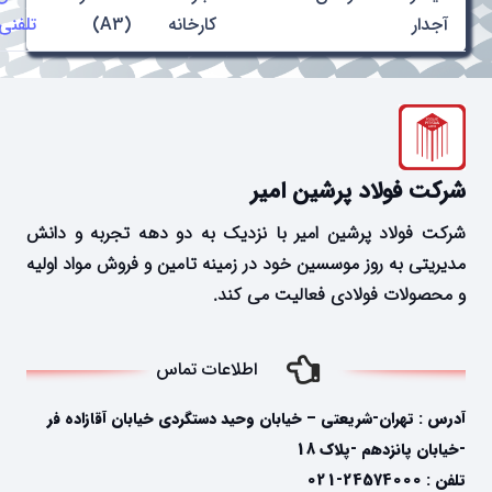
آجدار
کارخانه
(A3)
تلفنی
شرکت فولاد پرشین امیر
شرکت فولاد پرشین امیر با نزدیک به دو دهه تجربه و دانش
مدیریتی به روز موسسین خود در زمینه تامین و فروش مواد اولیه
و محصولات فولادی فعالیت می کند.
اطلاعات تماس
آدرس : تهران-شریعتی – خیابان وحید دستگردی خیابان آقازاده فر
-خیابان پانزدهم -پلاک 18
تلفن : 24574000-021