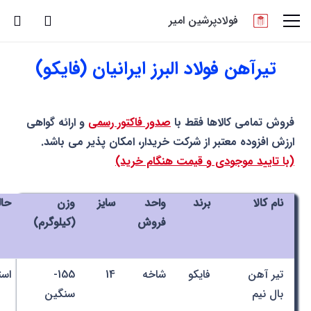
فولادپرشین امیر
تیرآهن فولاد البرز ایرانیان (فایکو)
فروش تمامی کالاها فقط با
صدور فاکتور رسمی
و ارائه گواهی
ارزش افزوده معتبر از شرکت خریدار، امکان پذیر می باشد.
(با تایید موجودی و قیمت هنگام خرید)
نام کالا
برند
واحد
سایز
وزن
حا
فروش
(کیلوگرم)
تیر آهن
فایکو
شاخه
14
155-
است
بال نیم
سنگین