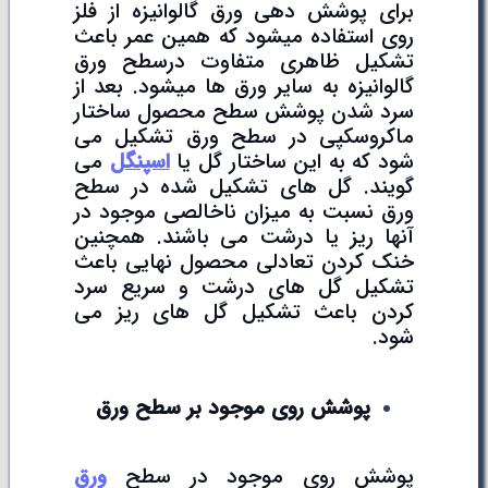
برای پوشش دهی ورق گالوانیزه از فلز
روی استفاده میشود که همین عمر باعث
تشکیل ظاهری متفاوت درسطح ورق
گالوانیزه به سایر ورق ها میشود. بعد از
سرد شدن پوشش سطح محصول ساختار
ماکروسکپی در سطح ورق تشکیل می
شود که به این ساختار گل یا
اسپنگل
می
گویند. گل های تشکیل شده در سطح
ورق نسبت به میزان ناخالصی موجود در
آنها ریز یا درشت می باشند. همچنین
خنک کردن تعادلی محصول نهایی باعث
تشکیل گل های درشت و سریع سرد
کردن باعث تشکیل گل های ریز می
شود.
پوشش روی موجود بر سطح ورق
پوشش روی موجود در سطح
ورق