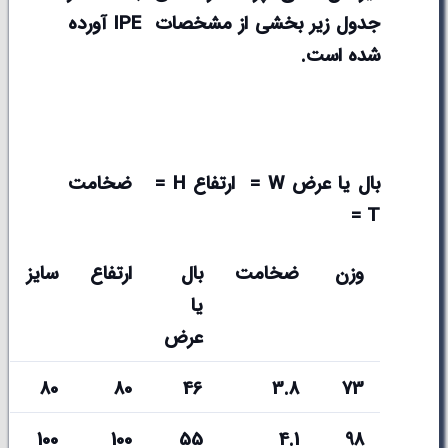
جدول زیر بخشی از مشخصات
IPE
آورده
شده است.
بال یا عرض
W =
ارتفاع
H =
ضخامت
T =
وزن
ضخامت
بال
ارتفاع
سایز
یا
عرض
80
80
46
3.8
73
100
100
55
4.1
98