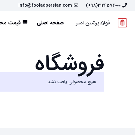
info@fooladpersian.com
2124574000(98+)
فولادپرشین امیر
صفحه اصلی
قیمت محص
subtitles
فروشگاه
هیچ محصولی یافت نشد.