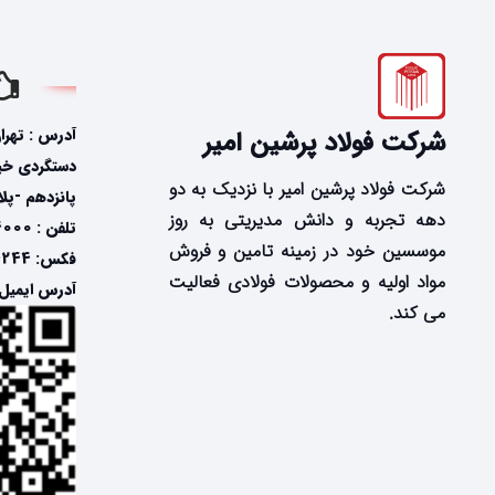
آدرس : تهرا
شرکت فولاد پرشین امیر
دستگردی خیاب
شرکت فولاد پرشین امیر با نزدیک به دو
پانزدهم -پلاک
دهه تجربه و دانش مدیریتی به روز
تلفن : 24574000-021
موسسین خود در زمینه تامین و فروش
فکس: 24574244-021
مواد اولیه و محصولات فولادی فعالیت
آدرس ایمیل: @fooladpersian.com
می کند.