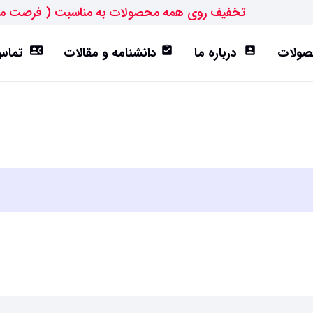
تخفیف روی همه محصولات به مناسبت ( فرصت م
ولات
درباره ما
دانشنامه و مقالات
تماس 
contact_phone
assignment_turned_in
account_box
ورق ST52
تیرآهن IPE
هاش سبک(HEA)
هاش متوسط(HEB)