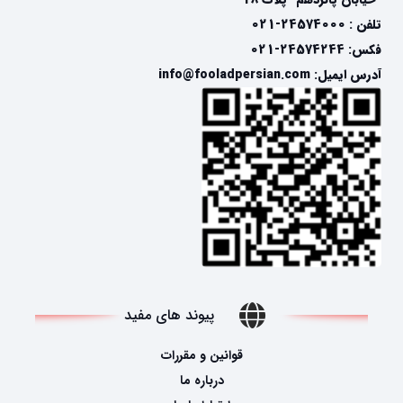
تلفن : 24574000-021
فکس: 24574244-021
آدرس ایمیل: info@fooladpersian.com
پیوند های مفید
قوانین و مقررات
درباره ما