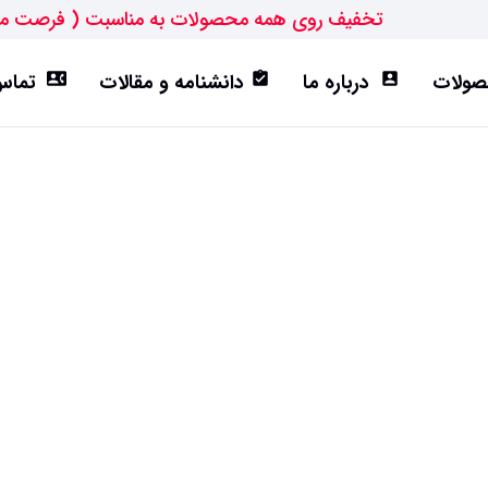
تخفیف روی همه محصولات به مناسبت ( فرصت م
ولات
درباره ما
دانشنامه و مقالات
تماس 
contact_phone
assignment_turned_in
account_box
ورق ST52
تیرآهن IPE
هاش سبک(HEA)
هاش متوسط(HEB)