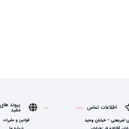
پیوند های
اطلاعات تماس
مفید
ن-شریعتی – خیابان وحید
قوانین و مقررات
ان آقازاده فر -خیابان
درباره ما