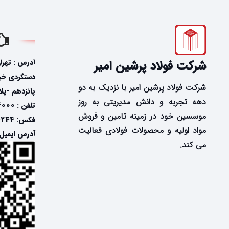
آدرس : تهرا
شرکت فولاد پرشین امیر
دستگردی خیاب
شرکت فولاد پرشین امیر با نزدیک به دو
پانزدهم -پلاک
دهه تجربه و دانش مدیریتی به روز
تلفن : 24574000-021
موسسین خود در زمینه تامین و فروش
فکس: 24574244-021
مواد اولیه و محصولات فولادی فعالیت
آدرس ایمیل: @fooladpersian.com
می کند.