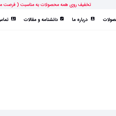
تخفیف روی همه محصولات به مناسبت ( فرصت م
ولات
درباره ما
دانشنامه و مقالات
تماس 
contact_phone
assignment_turned_in
account_box
ورق ST52
تیرآهن IPE
هاش سبک(HEA)
هاش متوسط(HEB)