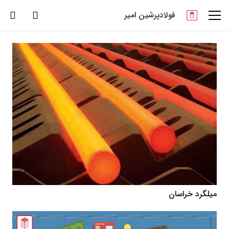
فولادپرشین امیر
میلگرد خراسان