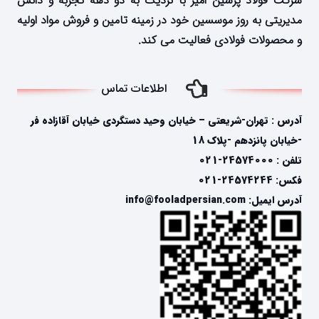
شرکت فولاد پرشین امیر با نزدیک به دو دهه تجربه و دانش
مدیریتی به روز موسسین خود در زمینه تامین و فروش مواد اولیه
و محصولات فولادی فعالیت می کند.
اطلاعات تماس
آدرس : تهران-شریعتی – خیابان وحید دستگردی خیابان آقازاده فر
-خیابان پانزدهم -پلاک 18
تلفن : 24574000-021
فکس: 24574244-021
آدرس ایمیل: info@fooladpersian.com