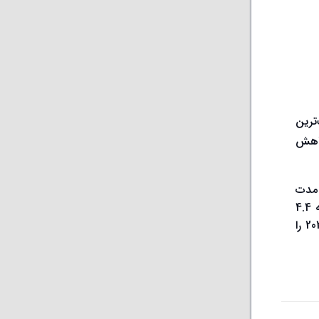
 با سهم 68.5 درصدی، بزرگ‌ترین
 سال قبل کاهش
 کرد که 3.7 درصد نسبت به مدت
مشابه سال قبل افزایش داشت، در حالی که کشورهای اروپایی خارج از اتحادیه‌ی اروپا، 4.3 میلیون تن فولاد خام تولید کردند که 4.4
درصد افزایش داشت. 64 کشوری که در آمار انجمن جهانی فولاد لحاظ می‌شوند 98 درصد از کل تولید فولاد خام جهان در سال 2020 را