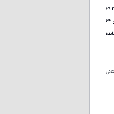
اد خام کشور چین در ماه نوامبر با سقوط شدید 22 درصدی نسبت به مدت مشابه سال گذشته به 69.3
میلیون تن رسید. انجمن جهانی فولاد، جزئیاتی در مورد دلیل این سقوط شدید ارائه نکرد، اما این کشور در بین 64
انده
تانی