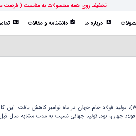
تخفیف روی همه محصولات به مناسبت ( فرصت م
ولات
درباره ما
دانشنامه و مقالات
تماس 
contact_phone
assignment_turned_in
account_box
ورق ST52
تیرآهن IPE
هاش سبک(HEA)
هاش متوسط(HEB)
براساس داده‌های اخیر انجمن جهانی فولاد (WSA)، تولید فولاد خام جهان در ماه نوامبر کاهش یافت. ای