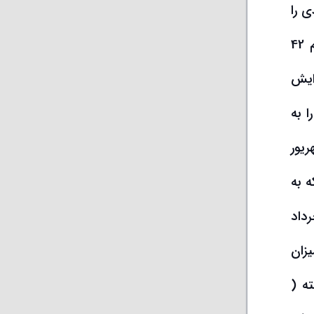
د 14 ساله خود را شکسته و رشدی 45 درصدی را
تجربه کرده است. اما در ادامه سال جاری، رشد پایه پولی تا قدری کاسته شده و در پایان شهریور ماه به رقم 42
ایش
 به
 که در شهریور
ه است که به
رداد
زان
ه (