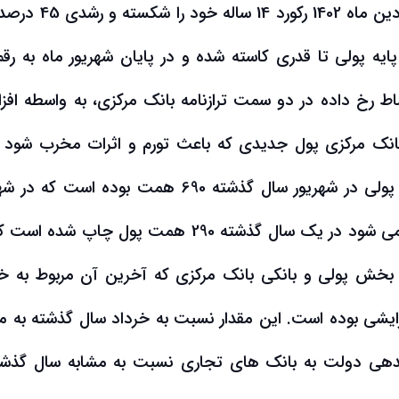
گذشته طی نموده است. طبق این گزارش در فروردین ماه 1402 رکور
ساط رخ داده در دو سمت ترازنامه بانک مرکزی، به واسطه افز
بانک مرکزی پول جدیدی که باعث تورم و اثرات مخرب شود را
اقتصاد تزریق ننموده است. همچنین حجم پایه پولی در شهریور سال گذشته 690 همت بوده است
ماه امسال به 980 همت رسیده است. مشخص می شود در یک سال گذشته 290 همت پول چاپ شد
زارش بخش پولی و بانکی بانک مرکزی که آخرین آن مربوط به خ
یشی بوده است. این مقدار نسبت به خرداد سال گذشته به می
ن بدهی دولت به بانک های تجاری نسبت به مشابه سال گذشت