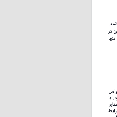
شند.
 در
تنها
وامل
 با
تای
ایط