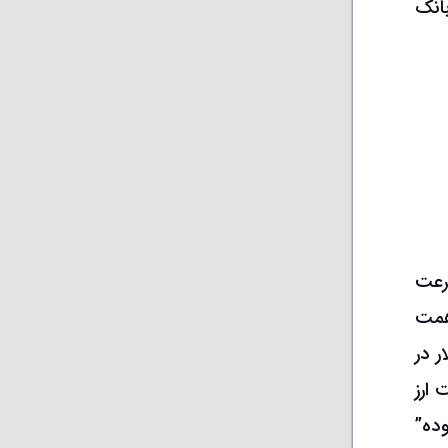
 بدهی دولت به بانک
رعت
ت پیش بینی میشود این متغیر مهم پولی در پایان امسال به عدد 8200 همت
ر در
 ارز
ده”