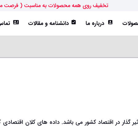
تخفیف روی همه محصولات به مناسبت ( فرصت م
ولات
درباره ما
دانشنامه و مقالات
تماس 
contact_phone
assignment_turned_in
account_box
ورق ST52
تیرآهن IPE
هاش سبک(HEA)
هاش متوسط(HEB)
یر گذار در اقتصاد کشور می باشد. داده های کلان اقتصادی ک