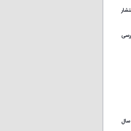
تشار
ررسی
سال