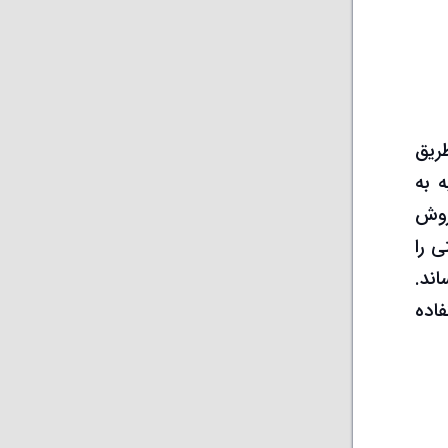
ن نرخ بهره 25.42 درصد از طریق
 به
 اوراق، برای فروش
ن اوراق دولتی را
ه فروش رساند.
استفاده