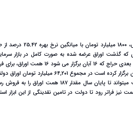
دولت در چهاردهمین مرحله از حراج اوراق بدهی، 1800 میلیارد تومان با میانگی
 که گذشت اوراق عرضه شده به صورت کامل در بازار سرمایه
فروش رسید. همچنین دولت قصد دارد در مرحله بعدی حراج که 16 آبان برگزار می شود 16 همت
نقدی عرضه کند. دولت در 14 حراجی که تا به الان برگزار کرده است در مجموع 64,201 میلیارد توما
به فروش رسانده است. طبق قانون بودجه دولت میتواند تا پایان سال مقدار 187 همت اوراق را ب
عدد با مجوز از سران قوا می تواند تا 220 همت نیز فراتر رود تا دولت در تامین نقدینگی از این ابزار 