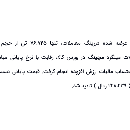
عرضه شده دررینگ معاملات، تنها ۷۶.725 تن
ت میلگرد مچینگ در بورس کالا، رقابت با نرخ پایانی میان