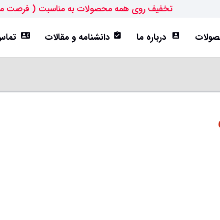
تخفیف روی همه محصولات به مناسبت ( فرصت م
ولات
درباره ما
دانشنامه و مقالات
تماس 
contact_phone
assignment_turned_in
account_box
ورق ST52
تیرآهن IPE
هاش سبک(HEA)
هاش متوسط(HEB)