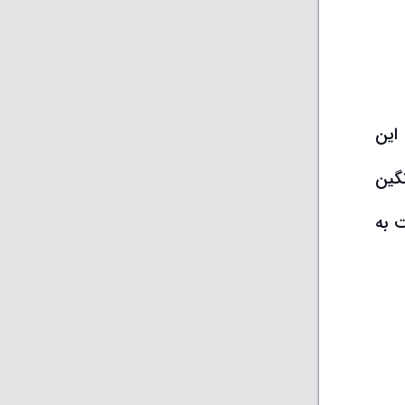
 از حجم این
گین