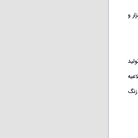
ه با نرخ پایه ۳۷۰ هزار و ۱۵۶ ریال به تابلوی معاملات راه یافت. ۵ هزار و
لید
عیه
زنگ