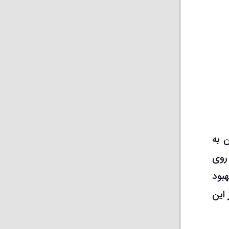
 به
روی
بود
این