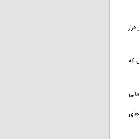
رار
ی که
الی
‌های