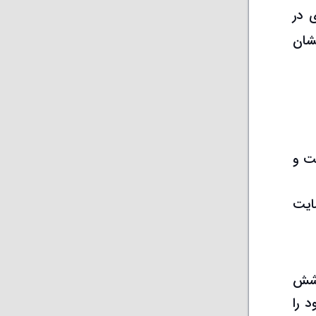
 در
نشان
افت و
ایت
وشش
سوم و چهارم 2022، تولید خود را