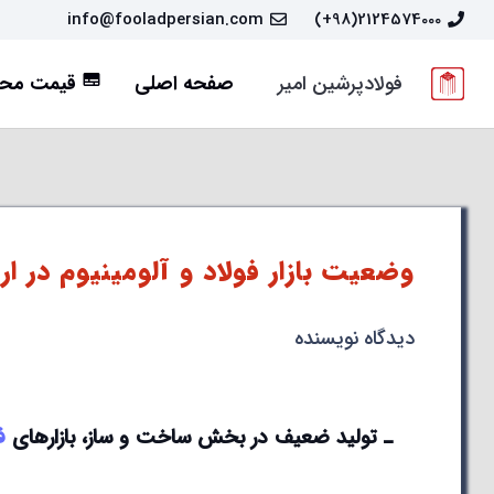
info@fooladpersian.com
2124574000(98+)
فولادپرشین امیر
صفحه اصلی
قیمت محص
subtitles
وضعیت بازار فولاد و آلومینیوم در ارو
دیدگاه نویسنده
ـ تولید ضعیف در بخش ساخت و ساز، بازارهای
ف