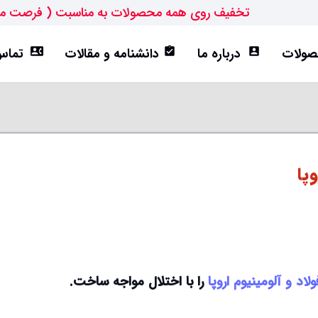
تخفیف روی همه محصولات به مناسبت ( فرصت م
ولات
درباره ما
دانشنامه و مقالات
تماس 
contact_phone
assignment_turned_in
account_box
ورق ST52
تیرآهن IPE
هاش سبک(HEA)
هاش متوسط(HEB)
پا
ولاد و آلومینیوم اروپا
را با اختلال مواجه ساخت.