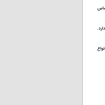
ساس
رد.
واع