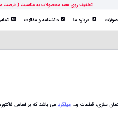
تخفیف روی همه محصولات به مناسبت ( فرصت م
ولات
درباره ما
دانشنامه و مقالات
تماس 
contact_phone
assignment_turned_in
account_box
ورق ST52
تیرآهن IPE
هاش سبک(HEA)
هاش متوسط(HEB)
تمان سازی، قطعات و…
میلگرد
می باشد که بر اساس فاکتوره