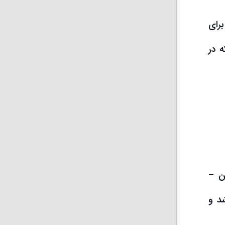
رای
ه در
بتن –
وین شد و