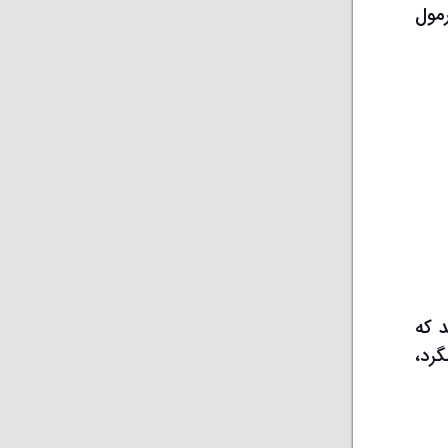
رمول
 که
گرد،