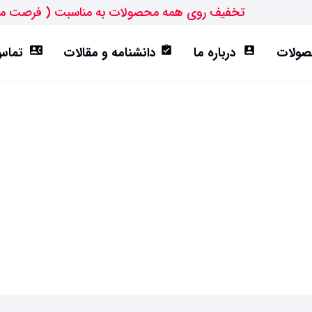
تخفیف روی همه محصولات به مناسبت ( فرصت م
ولات
درباره ما
دانشنامه و مقالات
تماس 
contact_phone
assignment_turned_in
account_box
ورق ST52
تیرآهن IPE
هاش سبک(HEA)
هاش متوسط(HEB)