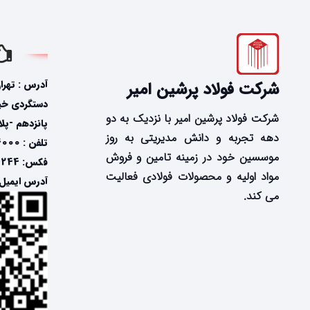
آدرس : تهرا
شرکت فولاد پرشین امیر
دستگردی خیاب
شرکت فولاد پرشین امیر با نزدیک به دو
پانزدهم -پلاک
دهه تجربه و دانش مدیریتی به روز
تلفن : 24574000-021
موسسین خود در زمینه تامین و فروش
فکس: 24574244-021
مواد اولیه و محصولات فولادی فعالیت
آدرس ایمیل: @fooladpersian.com
می کند.