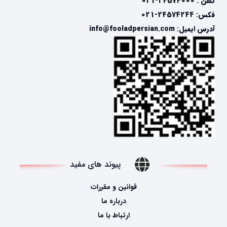
تلفن : 24574000-021
فکس: 24574244-021
آدرس ایمیل: info@fooladpersian.com
پیوند های مفید
قوانین و مقررات
درباره ما
ارتباط با ما