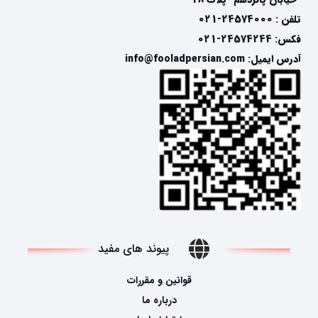
تلفن : 24574000-021
فکس: 24574244-021
آدرس ایمیل: info@fooladpersian.com
پیوند های مفید
قوانین و مقررات
درباره ما