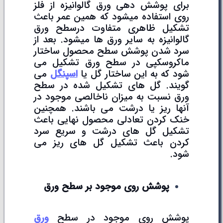
برای پوشش دهی ورق گالوانیزه از فلز
روی استفاده میشود که همین عمر باعث
تشکیل ظاهری متفاوت درسطح ورق
گالوانیزه به سایر ورق ها میشود. بعد از
سرد شدن پوشش سطح محصول ساختار
ماکروسکپی در سطح ورق تشکیل می
شود که به این ساختار گل یا
اسپنگل
می
گویند. گل های تشکیل شده در سطح
ورق نسبت به میزان ناخالصی موجود در
آنها ریز یا درشت می باشند. همچنین
خنک کردن تعادلی محصول نهایی باعث
تشکیل گل های درشت و سریع سرد
کردن باعث تشکیل گل های ریز می
شود.
پوشش روی موجود بر سطح ورق
پوشش روی موجود در سطح
ورق